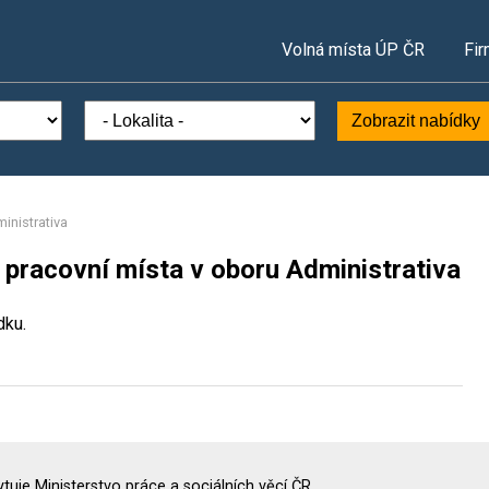
Volná místa ÚP ČR
Fir
Zobrazit nabídky
inistrativa
 pracovní místa v oboru Administrativa
dku.
uje Ministerstvo práce a sociálních věcí ČR.