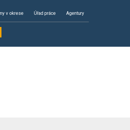
my v okrese
Úřad práce
Agentury