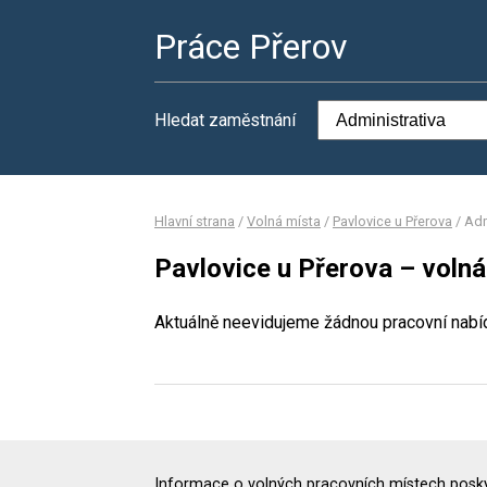
Práce Přerov
Hledat zaměstnání
Hlavní strana
/
Volná místa
/
Pavlovice u Přerova
/
Adm
Pavlovice u Přerova – volná
Aktuálně neevidujeme žádnou pracovní nabí
Informace o volných pracovních místech poskyt