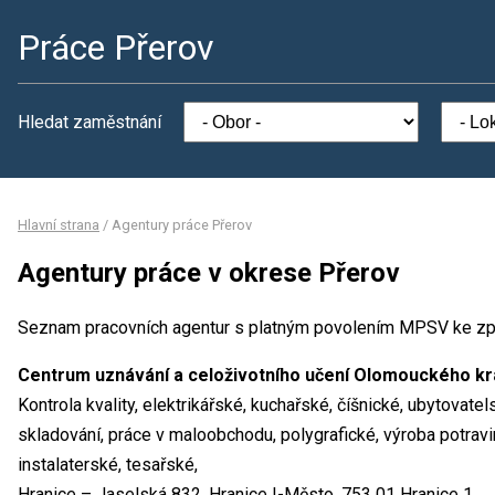
Práce Přerov
Hledat zaměstnání
Hlavní strana
/
Agentury práce Přerov
Agentury práce v okrese Přerov
Seznam pracovních agentur s platným povolením MPSV ke zp
Centrum uznávání a celoživotního učení Olomouckého kr
Kontrola kvality, elektrikářské, kuchařské, číšnické, ubytovat
skladování, práce v maloobchodu, polygrafické, výroba potravin
instalaterské, tesařské,
Hranice – Jaselská 832, Hranice I-Město, 753 01 Hranice 1