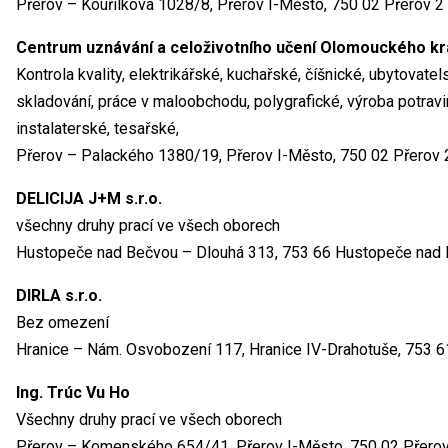
Přerov – Kouřílkova 1028/8, Přerov I-Město, 750 02 Přerov 2
Centrum uznávání a celoživotního učení Olomouckého kr
Kontrola kvality, elektrikářské, kuchařské, číšnické, ubytovat
skladování, práce v maloobchodu, polygrafické, výroba potravin
instalaterské, tesařské,
Přerov – Palackého 1380/19, Přerov I-Město, 750 02 Přerov 
DELICIJA J+M s.r.o.
všechny druhy prací ve všech oborech
Hustopeče nad Bečvou – Dlouhá 313, 753 66 Hustopeče nad
DIRLA s.r.o.
Bez omezení
Hranice – Nám. Osvobození 117, Hranice IV-Drahotuše, 753 6
Ing. Trúc Vu Ho
Všechny druhy prací ve všech oborech
Přerov – Komenského 654/41, Přerov I-Město, 750 02 Přerov