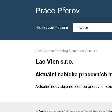
Práce Přerov
Hledat zaměstnání
Hlavní strana
/
Katalog firem
/
Lac Vien s.r.o.
Lac Vien s.r.o.
Aktuální nabídka pracovních m
Aktuálně neevidujeme žádnou pracovní nabí