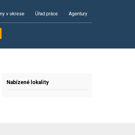
my v okrese
Úřad práce
Agentury
Nabízené lokality