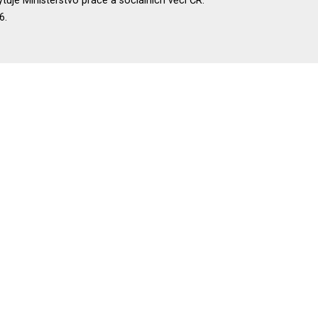
uje Ministerstvo práce a sociálních věcí ČR.
6.