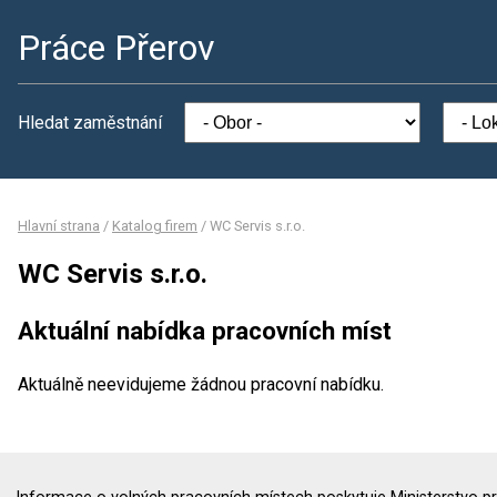
Práce Přerov
Hledat zaměstnání
Hlavní strana
/
Katalog firem
/
WC Servis s.r.o.
WC Servis s.r.o.
Aktuální nabídka pracovních míst
Aktuálně neevidujeme žádnou pracovní nabídku.