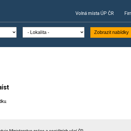
Volná místa ÚP ČR
Fir
Zobrazit nabídky
íst
dku.