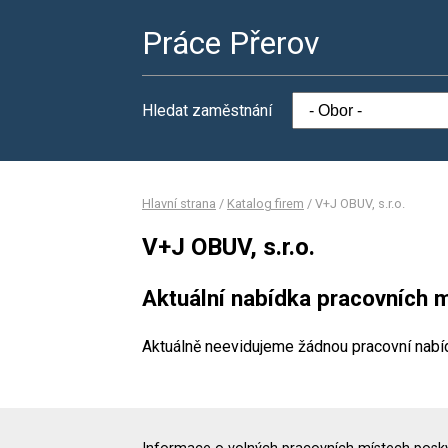
Práce Přerov
Hledat zaměstnání
Hlavní strana
/
Katalog firem
/
V+J OBUV, s.r.o.
V+J OBUV, s.r.o.
Aktuální nabídka pracovních m
Aktuálně neevidujeme žádnou pracovní nabí