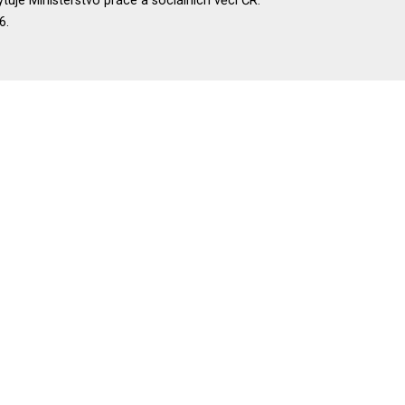
uje Ministerstvo práce a sociálních věcí ČR.
6.