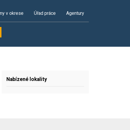
my v okrese
Úřad práce
Agentury
Nabízené lokality