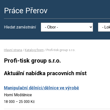
Práce Přerov
Hledat zaměstnání
Hlavní strana
/
Katalog firem
/
Profi-tisk group s.r.o.
Profi-tisk group s.r.o.
Aktuální nabídka pracovních míst
Manipulační dělníci/dělnice ve výrobě
Horní Moštěnice
18 000 – 25 000 Kč