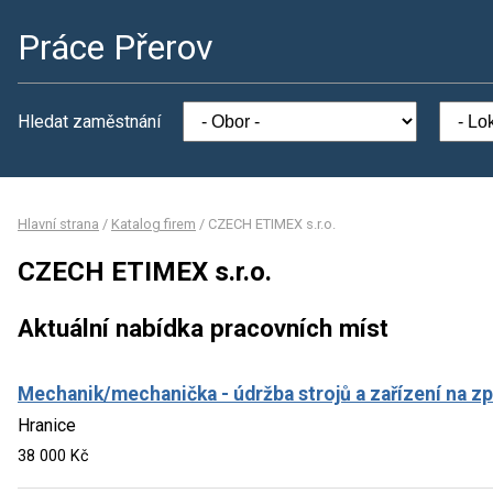
Práce Přerov
Hledat zaměstnání
Hlavní strana
/
Katalog firem
/
CZECH ETIMEX s.r.o.
CZECH ETIMEX s.r.o.
Aktuální nabídka pracovních míst
Mechanik/mechanička - údržba strojů a zařízení na zp
Hranice
38 000 Kč