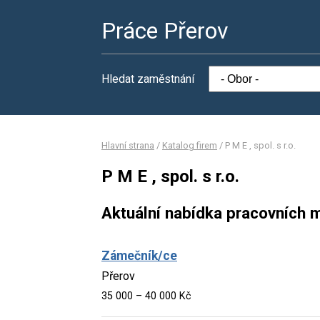
Práce Přerov
Hledat zaměstnání
Hlavní strana
/
Katalog firem
/
P M E , spol. s r.o.
P M E , spol. s r.o.
Aktuální nabídka pracovních m
Zámečník/ce
Přerov
35 000 – 40 000 Kč