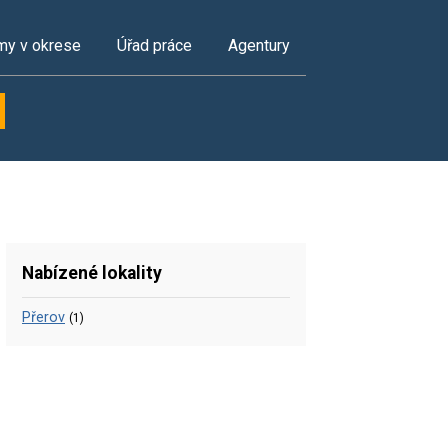
my v okrese
Úřad práce
Agentury
Nabízené lokality
Přerov
(1)