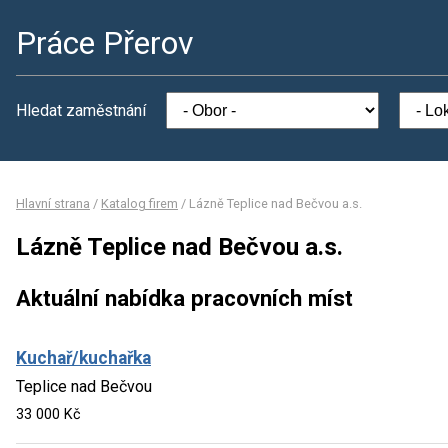
Práce Přerov
Hledat zaměstnání
Hlavní strana
/
Katalog firem
/
Lázně Teplice nad Bečvou a.s.
Lázně Teplice nad Bečvou a.s.
Aktuální nabídka pracovních míst
Kuchař/kuchařka
Teplice nad Bečvou
33 000 Kč