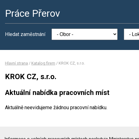
Práce Přerov
Hledat zaměstnání
Hlavní strana
/
Katalog firem
/
KROK CZ, s.r.o.
KROK CZ, s.r.o.
Aktuální nabídka pracovních míst
Aktuálně neevidujeme žádnou pracovní nabídku.