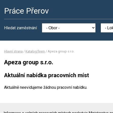
Práce Přerov
Hledat zaměstnání
Hlavní strana
/
Katalog firem
/
Apeza group s.r.o.
Apeza group s.r.o.
Aktuální nabídka pracovních míst
Aktuálně neevidujeme žádnou pracovní nabídku.