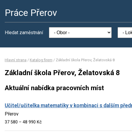
Práce Přerov
Hledat zaměstnání
Hlavní strana
/
Katalog firem
/
Základní škola Přerov, Želatovská 8
Základní škola Přerov, Želatovská 8
Aktuální nabídka pracovních míst
Učitel/učitelka matematiky v kombinaci s dalším př
Přerov
37 580 – 48 990 Kč