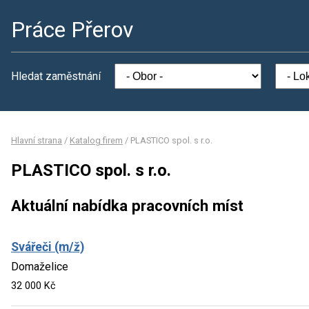
Práce Přerov
Hledat zaměstnání
Hlavní strana
/
Katalog firem
/
PLASTICO spol. s r.o.
PLASTICO spol. s r.o.
Aktuální nabídka pracovních míst
Svářeči (m/ž)
Domaželice
32 000 Kč