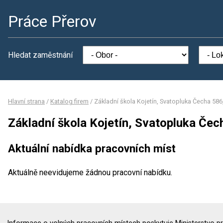
Práce Přerov
Hledat zaměstnání
Hlavní strana
/
Katalog firem
/
Základní škola Kojetín, Svatopluka Čecha 586
Základní škola Kojetín, Svatopluka Čec
Aktuální nabídka pracovních míst
Aktuálně neevidujeme žádnou pracovní nabídku.