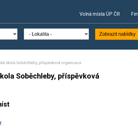
Volná místa ÚP ČR
Fir
Zobrazit nabídky
ská škola Soběchleby, příspěvková organizace
škola Soběchleby, příspěvková
íst
y