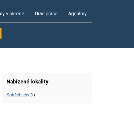
my v okrese
Úřad práce
Agentury
Nabízené lokality
Soběchleby
(1)