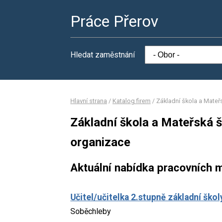
Práce Přerov
Hledat zaměstnání
Hlavní strana
/
Katalog firem
/
Základní škola a Mateř
Základní škola a Mateřská 
organizace
Aktuální nabídka pracovních m
Učitel/učitelka 2.stupně základní škol
Soběchleby