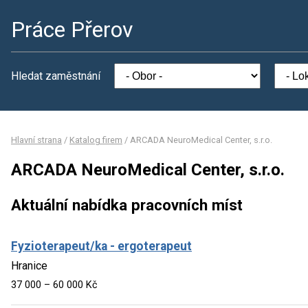
Práce Přerov
Hledat zaměstnání
Hlavní strana
/
Katalog firem
/
ARCADA NeuroMedical Center, s.r.o.
ARCADA NeuroMedical Center, s.r.o.
Aktuální nabídka pracovních míst
Fyzioterapeut/ka - ergoterapeut
Hranice
37 000 – 60 000 Kč