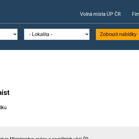
Volná místa ÚP ČR
Fir
Zobrazit nabídky
íst
dku.