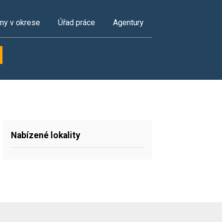
my v okrese
Úřad práce
Agentury
Nabízené lokality