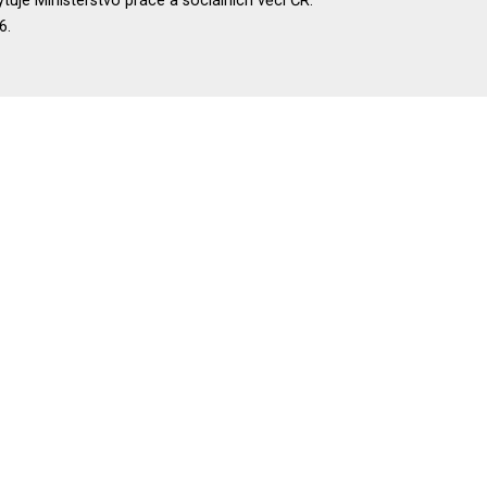
uje Ministerstvo práce a sociálních věcí ČR.
6.