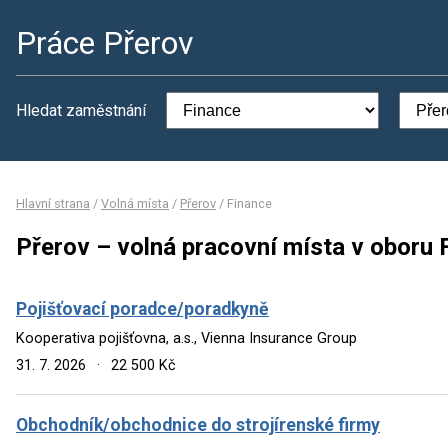
Práce Přerov
Hledat zaměstnání
Hlavní strana
/
Volná místa
/
Přerov
/
Finance
Přerov – volná pracovní místa v oboru 
Pojišťovací poradce/poradkyně
Kooperativa pojišťovna, a.s., Vienna Insurance Group
31. 7. 2026
·
22 500 Kč
Obchodník/obchodnice do strojírenské firmy