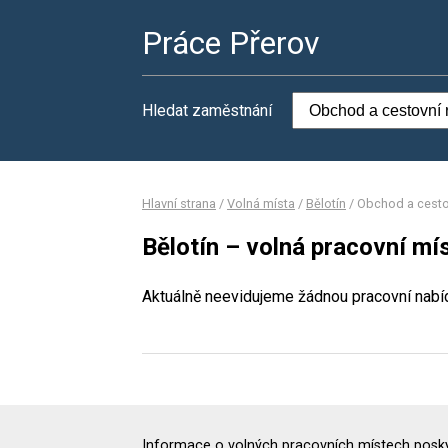
Práce Přerov
Hledat zaměstnání
Hlavní strana
/
Volná místa
/
Bělotín
/
Obchod a cesto
Bělotín – volná pracovní mí
Aktuálně neevidujeme žádnou pracovní nabí
Informace o volných pracovních místech poskyt