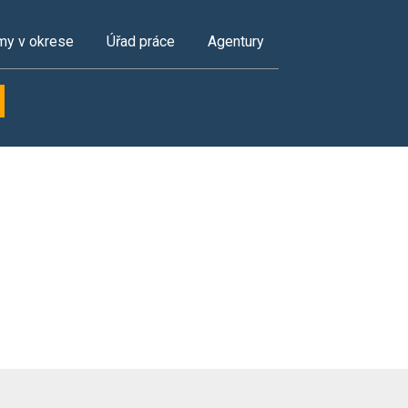
my v okrese
Úřad práce
Agentury