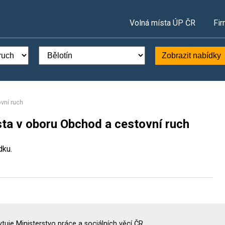
Volná místa ÚP ČR
Fir
Zobrazit nabídky
vní ruch
sta v oboru Obchod a cestovní ruch
dku.
uje Ministerstvo práce a sociálních věcí ČR.