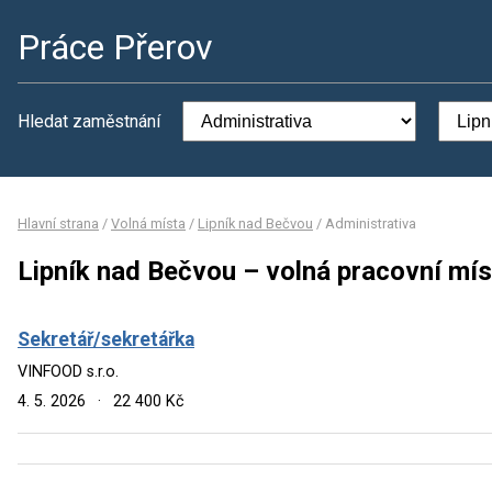
Práce Přerov
Hledat zaměstnání
Hlavní strana
/
Volná místa
/
Lipník nad Bečvou
/
Administrativa
Lipník nad Bečvou – volná pracovní mís
Sekretář/sekretářka
VINFOOD s.r.o.
4. 5. 2026
·
22 400 Kč