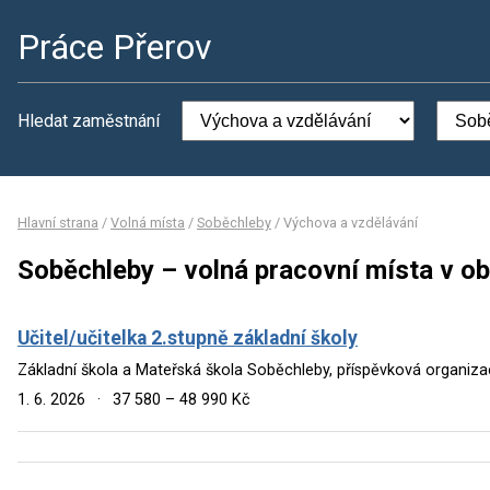
Práce Přerov
Hledat zaměstnání
Hlavní strana
/
Volná místa
/
Soběchleby
/
Výchova a vzdělávání
Soběchleby – volná pracovní místa v o
Učitel/učitelka 2.stupně základní školy
Základní škola a Mateřská škola Soběchleby, příspěvková organiz
1. 6. 2026
·
37 580 – 48 990 Kč