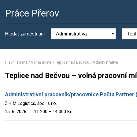
Práce Přerov
Hledat zaměstnání
Hlavní strana
/
Volná místa
/
Teplice nad Bečvou
/
Administrativa
Teplice nad Bečvou – volná pracovní mí
Administrativní pracovník/pracovnice Pošta Partner 
Z + M Logistics, spol. s r.o.
15. 6. 2026
·
11 200 – 14 000 Kč