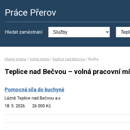
Práce Přerov
Hledat zaměstnání
Hlavní strana
/
Volná místa
/
Teplice nad Bečvou
/
Služby
Teplice nad Bečvou – volná pracovní mí
Pomocná síla do kuchyně
Lázně Teplice nad Bečvou a.s.
18. 5. 2026
·
26 000 Kč