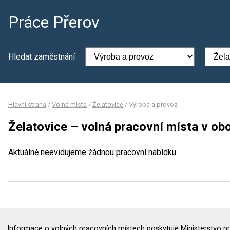
Práce Přerov
Hledat zaměstnání
Hlavní strana
/
Volná místa
/
Želatovice
/
Výroba a provoz
Želatovice – volná pracovní místa v ob
Aktuálně neevidujeme žádnou pracovní nabídku.
Informace o volných pracovních místech poskytuje Ministerstvo pr