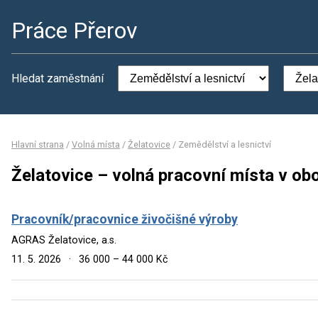
Práce Přerov
Hledat zaměstnání
Hlavní strana
/
Volná místa
/
Želatovice
/
Zemědělství a lesnictví
Želatovice – volná pracovní místa v obo
Pracovník/pracovnice živočišné výroby
AGRAS Želatovice, a.s.
11. 5. 2026
·
36 000 – 44 000 Kč