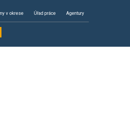
my v okrese
Úřad práce
Agentury