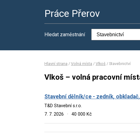
Práce Přerov
Hledat zaměstnání
Hlavní strana
/
Volná místa
/
Vlkoš
/
Stavebnictví
Vlkoš – volná pracovní míst
Stavební dělník/ce - zedník, obkladač,
T&D Stavební s.r.o.
7. 7. 2026
·
40 000 Kč