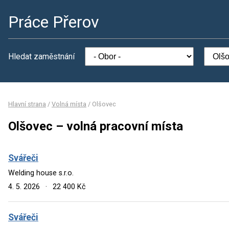
Práce Přerov
Hledat zaměstnání
Hlavní strana
/
Volná místa
/
Olšovec
Olšovec – volná pracovní místa
Svářeči
Welding house s.r.o.
4. 5. 2026
·
22 400 Kč
Svářeči