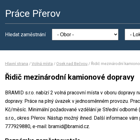
Práce Přerov
Hledat zaměstnání
Hlavní strana
/
Volná místa
/
Osek nad Bečvou
/
Řidič mezinárodní kamion
Řidič mezinárodní kamionové dopravy
BRAMID s.r.o. nabízí 2 volná pracovní místa v oboru dopravy 
dopravy. Práce na plný úvazek v jednosměnném provozu. Pra
Kč/měsíc. Minimální požadované vzdělání je Střední odborné
s.r.o., okres Přerov. Nástup možný ihned. Další informace vám p
777929880, e-mail: bramid@bramid.cz.