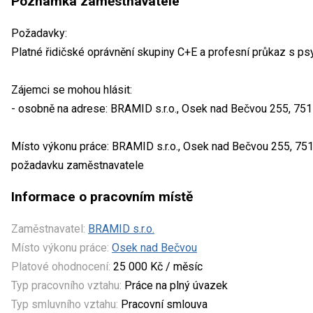
Poznámka zaměstnavatele
Požadavky:
Platné řidičské oprávnění skupiny C+E a profesní průkaz s p
Zájemci se mohou hlásit:
- osobně na adrese: BRAMID s.r.o., Osek nad Bečvou 255, 75
Místo výkonu práce: BRAMID s.r.o., Osek nad Bečvou 255, 751
požadavku zaměstnavatele
Informace o pracovním místě
Zaměstnavatel:
BRAMID s.r.o.
Místo výkonu práce:
Osek nad Bečvou
Platové ohodnocení:
25 000 Kč / měsíc
Typ pracovního vztahu:
Práce na plný úvazek
Typ smluvního vztahu:
Pracovní smlouva