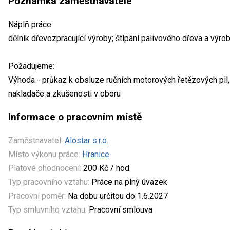
Poznámka zaměstnavatele
Náplň práce:
dělník dřevozpracující výroby; štípání palivového dřeva a výro
Požadujeme:
Výhoda - průkaz k obsluze ručních motorových řetězových pil,
nakladače a zkušenosti v oboru
Informace o pracovním místě
Zaměstnavatel:
Alostar s.r.o.
Místo výkonu práce:
Hranice
Platové ohodnocení:
200 Kč / hod.
Typ pracovního vztahu:
Práce na plný úvazek
Pracovní poměr:
Na dobu určitou do 1.6.2027
Typ smluvního vztahu:
Pracovní smlouva