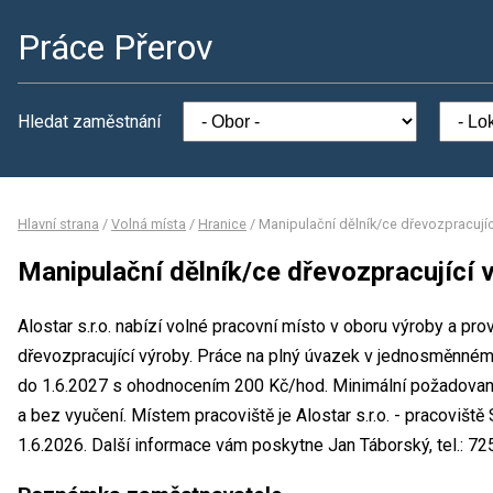
Práce Přerov
Hledat zaměstnání
Hlavní strana
/
Volná místa
/
Hranice
/
Manipulační dělník/ce dřevozpracujíc
Manipulační dělník/ce dřevozpracující 
Alostar s.r.o. nabízí volné pracovní místo v oboru výroby a pr
dřevozpracující výroby. Práce na plný úvazek v jednosměnném
do 1.6.2027 s ohodnocením 200 Kč/hod. Minimální požadované
a bez vyučení. Místem pracoviště je Alostar s.r.o. - pracovišt
1.6.2026. Další informace vám poskytne Jan Táborský, tel.: 72