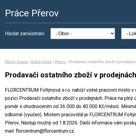
Práce Přerov
Hledat zaměstnání
Hlavní strana
/
Volná místa
/
Přerov
/
Prodavači ostatního zboží v prodejná
Prodavači ostatního zboží v prodejnác
FLORCENTRUM Foltýnová s.r.o. nabízí volné pracovní místo v 
pozici Prodavači ostatního zboží v prodejnách. Práce na pln
poměr s ohodnocením od 36 000 do 40 000 Kč/měsíc. Minimál
odborné (vyučen). Místem pracoviště je FLORCENTRUM Foltýnov
Přerov. Nástup možný od 1.8.2026. Další informace vám poskyt
mail: florcentrum@florcentrum.cz.