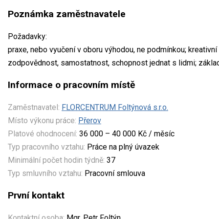
Poznámka zaměstnavatele
Požadavky:
praxe, nebo vyučení v oboru výhodou, ne podmínkou; kreativní c
zodpovědnost, samostatnost, schopnost jednat s lidmi; zákla
Informace o pracovním místě
Zaměstnavatel:
FLORCENTRUM Foltýnová s.r.o.
Místo výkonu práce:
Přerov
Platové ohodnocení:
36 000 – 40 000 Kč / měsíc
Typ pracovního vztahu:
Práce na plný úvazek
Minimální počet hodin týdně:
37
Typ smluvního vztahu:
Pracovní smlouva
První kontakt
Kontaktní osoba:
Mgr. Petr Foltýn