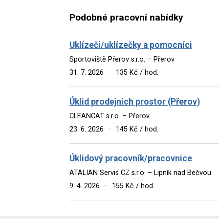
Podobné pracovní nabídky
Uklízeči/uklízečky a pomocníci
Sportoviště Přerov s.r.o. – Přerov
31. 7. 2026
·
135 Kč / hod.
Úklid prodejních prostor (Přerov)
CLEANCAT s.r.o. – Přerov
23. 6. 2026
·
145 Kč / hod.
Úklidový pracovník/pracovnice
ATALIAN Servis CZ s.r.o. – Lipník nad Bečvou
9. 4. 2026
·
155 Kč / hod.