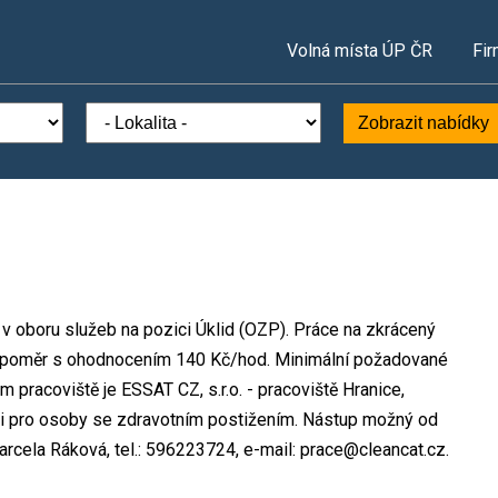
Volná místa ÚP ČR
Fir
Zobrazit nabídky
o v oboru služeb na pozici Úklid (OZP). Práce na zkrácený
 poměr s ohodnocením 140 Kč/hod. Minimální požadované
m pracoviště je ESSAT CZ, s.r.o. - pracoviště Hranice,
 i pro osoby se zdravotním postižením. Nástup možný od
rcela Ráková, tel.: 596223724, e-mail: prace@cleancat.cz.