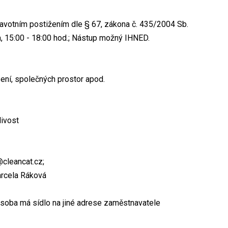
avotním postižením dle § 67, zákona č. 435/2004 Sb.
a, 15:00 - 18:00 hod.; Nástup možný IHNED.
zení, společných prostor apod.
livost
@cleancat.cz;
arcela Ráková
osoba má sídlo na jiné adrese zaměstnavatele