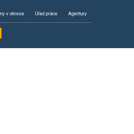
my v okrese
Úřad práce
Agentury