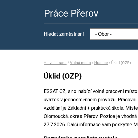
Práce Přerov
Hledat zaměstnání
Hlavní strana
/
Volná místa
/
Hranice
/
Úklid (OZP)
Úklid (OZP)
ESSAT CZ, s.r.o. nabízí volné pracovní míst
úvazek v jednosměnném provozu. Pracovní
vzdělání je Základní + praktická škola. Míste
Olomoucká, okres Přerov. Pozice je vhodná
27.7.2026. Další informace vám poskytne Ma