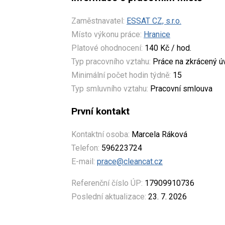
Zaměstnavatel:
ESSAT CZ, s.r.o.
Místo výkonu práce:
Hranice
Platové ohodnocení:
140 Kč / hod.
Typ pracovního vztahu:
Práce na zkrácený 
Minimální počet hodin týdně:
15
Typ smluvního vztahu:
Pracovní smlouva
První kontakt
Kontaktní osoba:
Marcela Ráková
Telefon:
596223724
E-mail:
prace@cleancat.cz
Referenční číslo ÚP:
17909910736
Poslední aktualizace:
23. 7. 2026