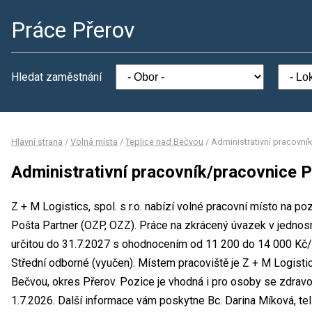
Práce Přerov
Hledat zaměstnání
Hlavní strana
/
Volná místa
/
Teplice nad Bečvou
/
Administrativní pracovní
Administrativní pracovník/pracovnice 
Z + M Logistics, spol. s r.o. nabízí volné pracovní místo na po
Pošta Partner (OZP, OZZ). Práce na zkrácený úvazek v jedn
určitou do 31.7.2027 s ohodnocením od 11 200 do 14 000 Kč/
Střední odborné (vyučen). Místem pracoviště je Z + M Logistics,
Bečvou, okres Přerov. Pozice je vhodná i pro osoby se zdra
1.7.2026. Další informace vám poskytne Bc. Darina Míková, tel