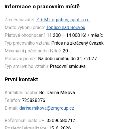
Informace o pracovním místě
Zaměstnavatel:
Z + M Logistics, spol. s r.o.
Místo výkonu práce:
Teplice nad Bečvou
Platové ohodnocení:
11 200 – 14 000 Kč / měsíc
Typ pracovního vztahu:
Práce na zkrácený úvazek
Minimální počet hodin týdně:
20
Pracovní poměr:
Na dobu určitou do 31.7.2027
Typ smluvního vztahu:
Pracovní smlouva
První kontakt
Kontaktní osoba:
Bc. Darina Míková
Telefon:
725828376
E-mail:
darina.mikova@zmgroup.cz
Referenční číslo ÚP:
33096580712
Poslední aktualizace:
15. 6. 2026