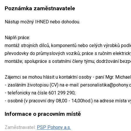
Poznámka zaměstnavatele
Nástup možný IHNED nebo dohodou.
Náplň práce:
montáž strojních dílců, komponentů nebo celých výrobků pod
převodovky do průmyslových vozíků; práce s ručním elektrick
montáže; spolupráce s ostatními členy týmu; dodržování bez
Zájemci se mohou hlásit u kontaktní osoby - paní Mgr. Michae
- zasláním životopisu (CV) na e-mail: personalistika@pohony.c
- telefonicky na čísle 601 299 290;
- osobně (v pracovní dny 08,00 - 14,00hod.) na adrese místa 
Informace o pracovním místě
Zaměstnavatel:
PSP Pohony a.s.