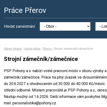
Práce Přerov
Hledat zaměstnání
Hlavní strana
/
Volná místa
/
Přerov
/
Strojní zámečník/zámečnice
Strojní zámečník/zámečnice
PSP Pohony a.s. nabízí volné pracovní místo v oboru výroby a 
zámečník/zámečnice. Práce na plný úvazek ve dvousměnném p
do 30.6.2027 s ohodnocením od 30 000 do 40 000 Kč/měsíc. M
střední odborné. Místem pracoviště je PSP Pohony a.s., okres 
Nástup možný od 1.6.2026. Další informace vám poskytne Mgr.
mail: personalistika@pohony.cz.