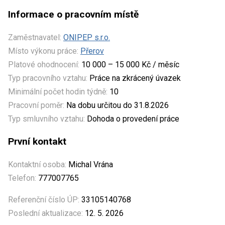
Informace o pracovním místě
Zaměstnavatel:
ONIPEP s.r.o.
Místo výkonu práce:
Přerov
Platové ohodnocení:
10 000 – 15 000 Kč / měsíc
Typ pracovního vztahu:
Práce na zkrácený úvazek
Minimální počet hodin týdně:
10
Pracovní poměr:
Na dobu určitou do 31.8.2026
Typ smluvního vztahu:
Dohoda o provedení práce
První kontakt
Kontaktní osoba:
Michal Vrána
Telefon:
777007765
Referenční číslo ÚP:
33105140768
Poslední aktualizace:
12. 5. 2026