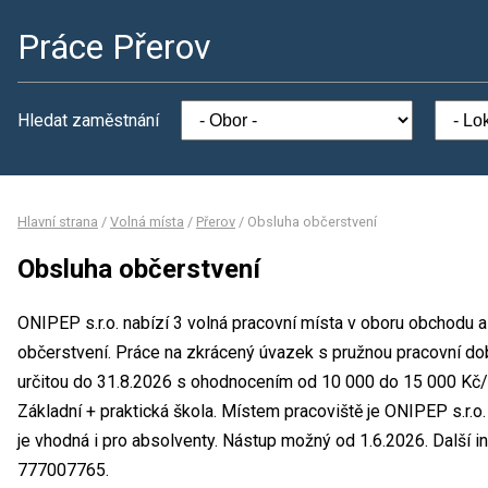
Práce Přerov
Hledat zaměstnání
Hlavní strana
/
Volná místa
/
Přerov
/
Obsluha občerstvení
Obsluha občerstvení
ONIPEP s.r.o. nabízí 3 volná pracovní místa v oboru obchodu 
občerstvení. Práce na zkrácený úvazek s pružnou pracovní d
určitou do 31.8.2026 s ohodnocením od 10 000 do 15 000 Kč/
Základní + praktická škola. Místem pracoviště je ONIPEP s.r.o.
je vhodná i pro absolventy. Nástup možný od 1.6.2026. Další i
777007765.