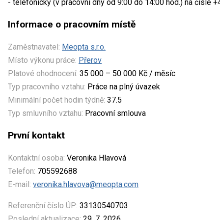
- telefonicky (v pracovní dny od 9:00 do 14:00 hod.) na čísle
Informace o pracovním místě
Zaměstnavatel:
Meopta s.r.o.
Místo výkonu práce:
Přerov
Platové ohodnocení:
35 000 – 50 000 Kč / měsíc
Typ pracovního vztahu:
Práce na plný úvazek
Minimální počet hodin týdně:
37.5
Typ smluvního vztahu:
Pracovní smlouva
První kontakt
Kontaktní osoba:
Veronika Hlavová
Telefon:
705592688
E-mail:
veronika.hlavova@meopta.com
Referenční číslo ÚP:
33130540703
Poslední aktualizace:
29. 7. 2026