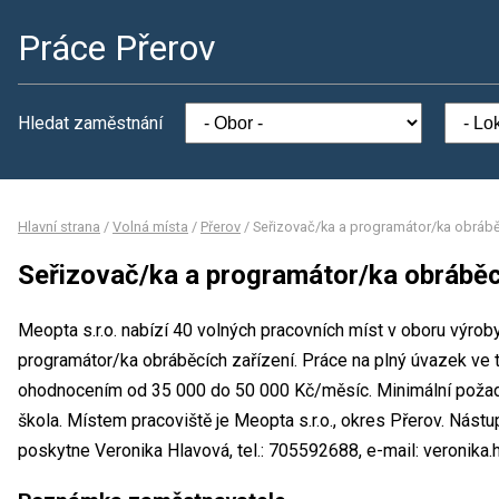
Práce Přerov
Hledat zaměstnání
Hlavní strana
/
Volná místa
/
Přerov
/
Seřizovač/ka a programátor/ka obrábě
Seřizovač/ka a programátor/ka obráběc
Meopta s.r.o. nabízí 40 volných pracovních míst v oboru výrob
programátor/ka obráběcích zařízení. Práce na plný úvazek ve
ohodnocením od 35 000 do 50 000 Kč/měsíc. Minimální požado
škola. Místem pracoviště je Meopta s.r.o., okres Přerov. Nást
poskytne Veronika Hlavová, tel.: 705592688, e-mail: veronik