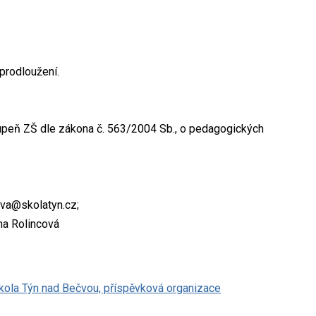
prodloužení.
stupeň ZŠ dle zákona č. 563/2004 Sb., o pedagogických
cova@skolatyn.cz;
na Rolincová
škola Týn nad Bečvou, příspěvková organizace