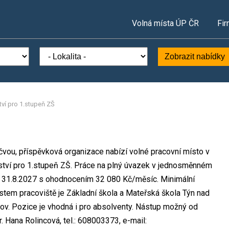
Volná místa ÚP ČR
Fir
Zobrazit nabídky
tví pro 1.stupeň ZŠ
čvou, příspěvková organizace nabízí volné pracovní místo v
lství pro 1.stupeň ZŠ. Práce na plný úvazek v jednosměnném
o 31.8.2027 s ohodnocením 32 080 Kč/měsíc. Minimální
tem pracoviště je Základní škola a Mateřská škola Týn nad
ov. Pozice je vhodná i pro absolventy. Nástup možný od
 Hana Rolincová, tel.: 608003373, e-mail: