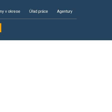
my v okrese
Úřad práce
Agentury