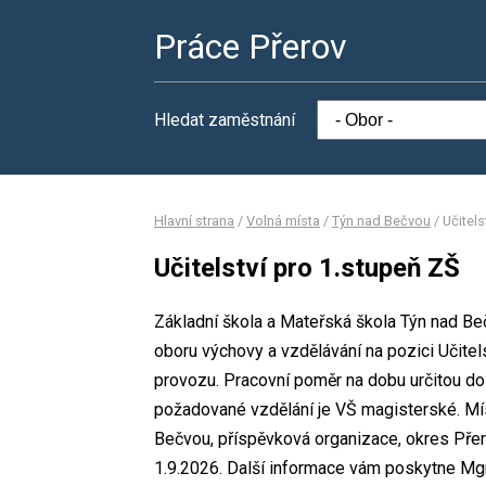
Práce Přerov
Hledat zaměstnání
Hlavní strana
/
Volná místa
/
Týn nad Bečvou
/
Učitels
Učitelství pro 1.stupeň ZŠ
Základní škola a Mateřská škola Týn nad Be
oboru výchovy a vzdělávání na pozici Učite
provozu. Pracovní poměr na dobu určitou d
požadované vzdělání je VŠ magisterské. Mís
Bečvou, příspěvková organizace, okres Přer
1.9.2026. Další informace vám poskytne Mgr.