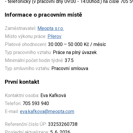
- telefonicky (v pracovní dny 09:00 - 14:00hod.) na čísle 705 
Informace o pracovním místě
Zaměstnavatel:
Meopta s.r.o.
Místo výkonu práce:
Přerov
Platové ohodnocení:
30 000 – 50 000 Kč / měsíc
Typ pracovního vztahu:
Práce na plný úvazek
Minimální počet hodin týdně:
37.5
Typ smluvního vztahu:
Pracovní smlouva
První kontakt
Kontaktní osoba:
Eva Kafková
Telefon:
705 593 940
E-mail:
eva.kafkova@meopta.com
Referenční číslo ÚP:
33253260738
Poslední aktualizace:
5. 6. 2026