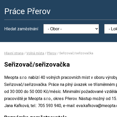
Práce Přerov
Hledat zaměstnání
Hlavní strana
/
Volná místa
/
Přerov
/
Seřizovač/seřizovačka
Seřizovač/seřizovačka
Meopta s.r.o. nabízí 40 volných pracovních míst v oboru výrob
Seřizovač/seřizovačka. Práce na plný úvazek ve třísměnném
od 30 000 do 50 000 Kč/měsíc. Minimální požadované vzdělání
pracoviště je Meopta s.r.o., okres Přerov. Nástup možný od 1
Jana Kafková, tel.: 705 593 940, e-mail: eva.kafkova@meopta