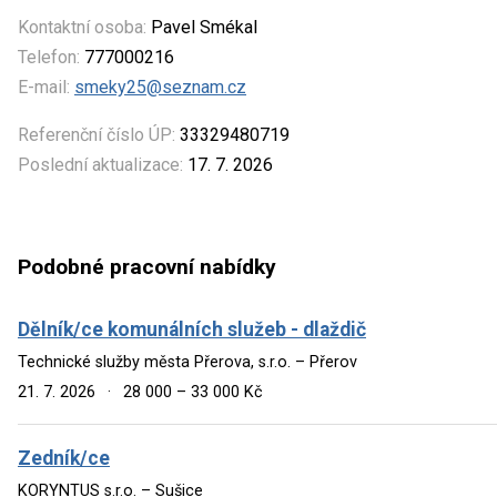
Kontaktní osoba:
Pavel Smékal
Telefon:
777000216
E-mail:
smeky25@seznam.cz
Referenční číslo ÚP:
33329480719
Poslední aktualizace:
17. 7. 2026
Podobné pracovní nabídky
Dělník/ce komunálních služeb - dlaždič
Technické služby města Přerova, s.r.o. – Přerov
21. 7. 2026
·
28 000 – 33 000 Kč
Zedník/ce
KORYNTUS s.r.o. – Sušice