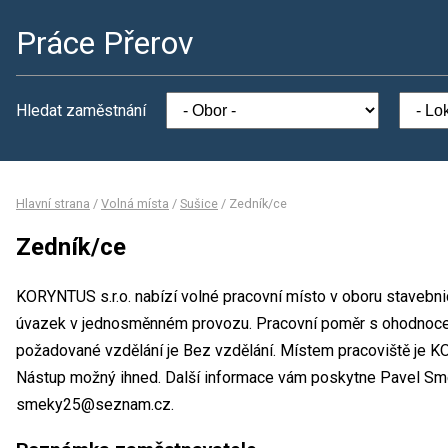
Práce Přerov
Hledat zaměstnání
Hlavní strana
/
Volná místa
/
Sušice
/
Zedník/ce
Zedník/ce
KORYNTUS s.r.o. nabízí volné pracovní místo v oboru stavebnic
úvazek v jednosměnném provozu. Pracovní poměr s ohodnoce
požadované vzdělání je Bez vzdělání. Místem pracoviště je KOR
Nástup možný ihned. Další informace vám poskytne Pavel Smék
smeky25@seznam.cz.