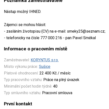
Poznámka zaměstnavatele
Nástup možný IHNED.
Zájemci se mohou hlásit:
- zasláním životopisu (CV) na e-mail: smeky25@seznam.cz;
- telefonicky na čísle 777 000 216 - pan Pavel Smékal
Informace o pracovním místě
Zaměstnavatel:
KORYNTUS s.r.o.
Místo výkonu práce:
Sušice
Platové ohodnocení:
22 400 Kč / měsíc
Typ pracovního vztahu:
Práce na plný úvazek
Minimální počet hodin týdně:
40
Typ smluvního vztahu:
Pracovní smlouva
První kontakt