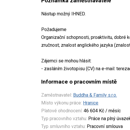
Poznámka zaměstnavatele
Nástup možný IHNED.
Požadujeme
Organizační schopnosti, proaktivitu, dobré 
zručnost; znalost anglického jazyka (znalos
Zájemci se mohou hlásit:
- zasláním životopisu (CV) na e-mail: tere
Informace o pracovním místě
Zaměstnavatel:
Buddha & Family s.r.o.
Místo výkonu práce:
Hranice
Platové ohodnocení:
46 604 Kč / měsíc
Typ pracovního vztahu:
Práce na plný úvaze
Typ smluvního vztahu:
Pracovní smlouva