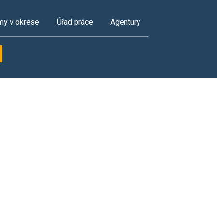
my v okrese
Úřad práce
Agentury