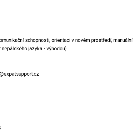
komunikační schopnosti, orientaci v novém prostředí, manuální
t nepálského jazyka - výhodou)
za@expatsupport.cz
k