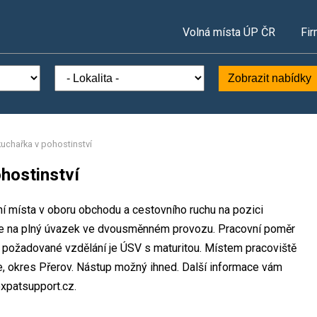
Volná místa ÚP ČR
Fir
Zobrazit nabídky
uchařka v pohostinství
hostinství
vní místa v oboru obchodu a cestovního ruchu na pozici
ce na plný úvazek ve dvousměnném provozu. Pracovní poměr
požadované vzdělání je ÚSV s maturitou. Místem pracoviště
ice, okres Přerov. Nástup možný ihned. Další informace vám
xpatsupport.cz.