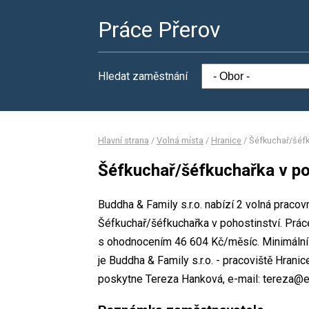
Práce Přerov
Hledat zaměstnání
Hlavní strana
/
Volná místa
/
Hranice
/
Šéfkuchař/šéfk
Šéfkuchař/šéfkuchařka v po
Buddha & Family s.r.o. nabízí 2 volná praco
Šéfkuchař/šéfkuchařka v pohostinství. Prá
s ohodnocením 46 604 Kč/měsíc. Minimální 
je Buddha & Family s.r.o. - pracoviště Hran
poskytne Tereza Hanková, e-mail: tereza@e