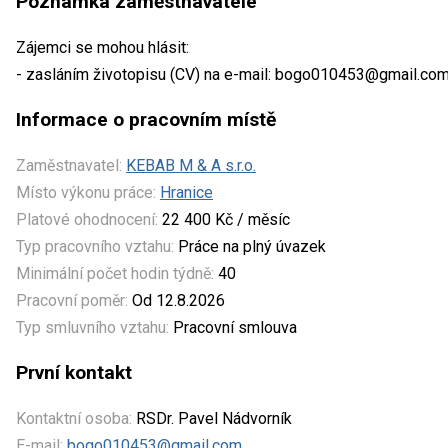
Poznámka zaměstnavatele
Zájemci se mohou hlásit:
- zasláním životopisu (CV) na e-mail: bogo010453@gmail.co
Informace o pracovním místě
Zaměstnavatel:
KEBAB M & A s.r.o.
Místo výkonu práce:
Hranice
Platové ohodnocení:
22 400 Kč / měsíc
Typ pracovního vztahu:
Práce na plný úvazek
Minimální počet hodin týdně:
40
Pracovní poměr:
Od 12.8.2026
Typ smluvního vztahu:
Pracovní smlouva
První kontakt
Kontaktní osoba:
RSDr. Pavel Nádvorník
E-mail:
bogo010453@gmail.com