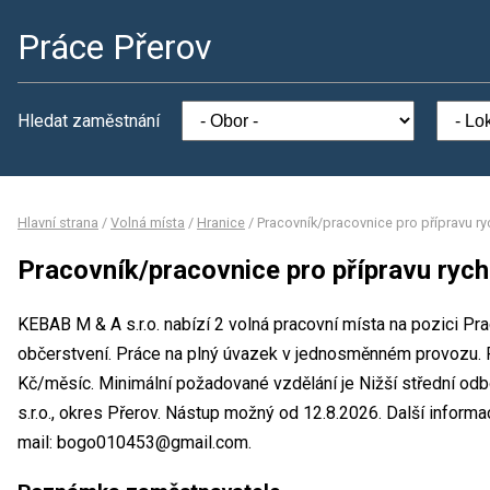
Práce Přerov
Hledat zaměstnání
Hlavní strana
/
Volná místa
/
Hranice
/
Pracovník/pracovnice pro přípravu r
Pracovník/pracovnice pro přípravu rych
KEBAB M & A s.r.o. nabízí 2 volná pracovní místa na pozici Pr
občerstvení. Práce na plný úvazek v jednosměnném provozu.
Kč/měsíc. Minimální požadované vzdělání je Nižší střední od
s.r.o., okres Přerov. Nástup možný od 12.8.2026. Další infor
mail: bogo010453@gmail.com.