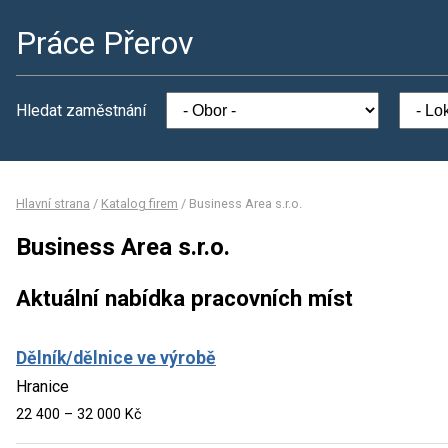
Práce Přerov
Hledat zaměstnání
Hlavní strana
/
Katalog firem
/
Business Area s.r.o.
Business Area s.r.o.
Aktuální nabídka pracovních míst
Dělník/dělnice ve výrobě
Hranice
22 400 – 32 000 Kč