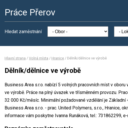
Práce Přerov
Hledat zaměstnání
Hlavní strana
/
Volná místa
/
Hranice
/
Dělník/dělnice ve výrobě
Dělník/dělnice ve výrobě
Business Area s.r.o. nabízí 5 volných pracovních míst v oboru
ve výrobě. Práce na plný úvazek ve třísměnném provozu. Pra
32 000 Kč/měsíc. Minimální požadované vzdělání je Základní +
Business Area s.r.o. - prac. United Polymers, s.r.o., Hranice, 
informace vám poskytne Ivanna Runáková, tel.: 731862299, e-