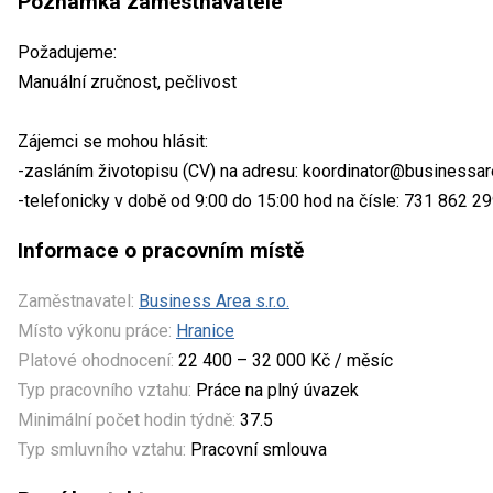
Poznámka zaměstnavatele
Požadujeme:
Manuální zručnost, pečlivost
Zájemci se mohou hlásit:
-zasláním životopisu (CV) na adresu: koordinator@businessar
-telefonicky v době od 9:00 do 15:00 hod na čísle: 731 862 2
Informace o pracovním místě
Zaměstnavatel:
Business Area s.r.o.
Místo výkonu práce:
Hranice
Platové ohodnocení:
22 400 – 32 000 Kč / měsíc
Typ pracovního vztahu:
Práce na plný úvazek
Minimální počet hodin týdně:
37.5
Typ smluvního vztahu:
Pracovní smlouva