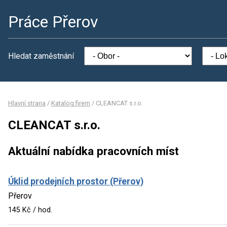
Práce Přerov
Hledat zaměstnání
Hlavní strana
/
Katalog firem
/
CLEANCAT s.r.o.
CLEANCAT s.r.o.
Aktuální nabídka pracovních míst
Úklid prodejních prostor (Přerov)
Přerov
145 Kč / hod.