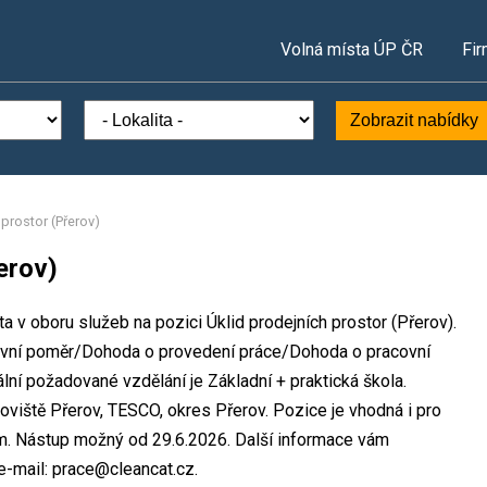
Volná místa ÚP ČR
Fir
Zobrazit nabídky
 prostor (Přerov)
erov)
a v oboru služeb na pozici Úklid prodejních prostor (Přerov).
covní poměr/Dohoda o provedení práce/Dohoda o pracovní
ní požadované vzdělání je Základní + praktická škola.
oviště Přerov, TESCO, okres Přerov. Pozice je vhodná i pro
m. Nástup možný od 29.6.2026. Další informace vám
e-mail: prace@cleancat.cz.