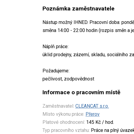
Poznámka zaměstnavatele
Nástup možný IHNED. Pracovní doba: pondělí
směna 14:00 - 22:00 hodin (rozpis směn a je
Náplň práce:
úklid prodejny, zázemí, skladu, sociálního z
Požadujeme:
pečlivost, zodpovědnost
Informace o pracovním místě
Zaměstnavatel:
CLEANCAT s.r.o.
Místo výkonu práce:
Přerov
Platové ohodnocení:
145 Kč / hod.
Typ pracovního vztahu:
Práce na plný úvaze