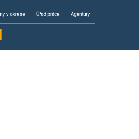
my v okrese
Úřad práce
Agentury