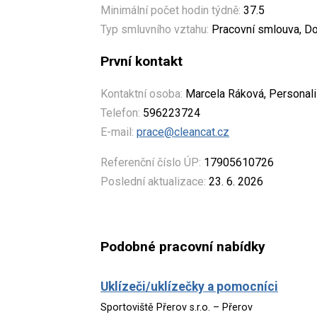
Minimální počet hodin týdně:
37.5
Typ smluvního vztahu:
Pracovní smlouva, Do
První kontakt
Kontaktní osoba:
Marcela Ráková, Personalis
Telefon:
596223724
E-mail:
prace@cleancat.cz
Referenční číslo ÚP:
17905610726
Poslední aktualizace:
23. 6. 2026
Podobné pracovní nabídky
Uklízeči/uklízečky a pomocníci
Sportoviště Přerov s.r.o. – Přerov