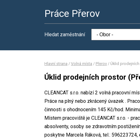
Práce Přerov
Hledat zaměstnání
Hlavní strana
/
Volná místa
/
Přerov
/
Úklid prodejních
Úklid prodejních prostor (Př
CLEANCAT s.r.o. nabízí 2 volná pracovní míst
Práce na plný nebo zkrácený úvazek . Pra
činnosti s ohodnocením 145 Kč/hod. Minimál
Místem pracoviště je CLEANCAT s.r.o. - prac
absolventy, osoby se zdravotním postižení
poskytne Marcela Ráková, tel.: 596223724, 