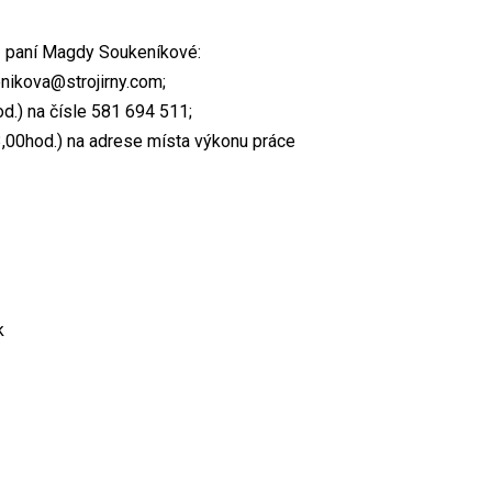
 - paní Magdy Soukeníkové:
enikova@strojirny.com;
od.) na čísle 581 694 511;
3,00hod.) na adrese místa výkonu práce
k