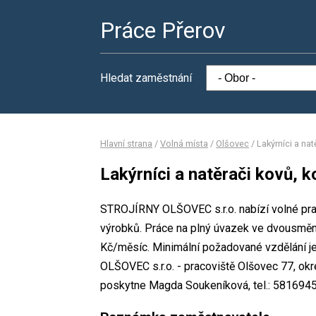
Práce Přerov
Hledat zaměstnání
Hlavní strana
/
Volná místa
/
Olšovec
/
Lakýrníci a na
Lakýrníci a natěrači kovů, 
STROJÍRNY OLŠOVEC s.r.o. nabízí volné prac
výrobků. Práce na plný úvazek ve dvousmě
Kč/měsíc. Minimální požadované vzdělání j
OLŠOVEC s.r.o. - pracoviště Olšovec 77, ok
poskytne Magda Soukeníková, tel.: 5816945