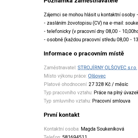
Poznámka zaměstnavatele
Zájemci se mohou hlásit u kontaktní osoby
- zasláním žovotopisu (CV) na e-mail: souk
- telefonicky (v pracovní dny 08,00 - 10,00h
- osobně (každou pracovní středu 08,00 - 1
Informace o pracovním místě
Zaměstnavatel:
STROJÍRNY OLŠOVEC s.r.o.
Místo výkonu práce:
Olšovec
Platové ohodnocení:
27 328 Kč / měsíc
Typ pracovního vztahu:
Práce na plný úvaze
Typ smluvního vztahu:
Pracovní smlouva
První kontakt
Kontaktní osoba:
Magda Soukeníková
Telefon:
581694511