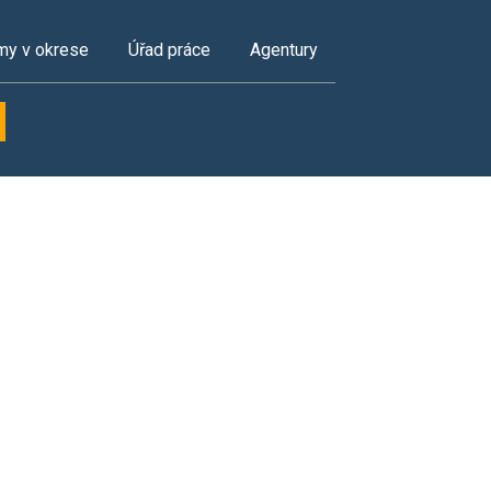
my v okrese
Úřad práce
Agentury