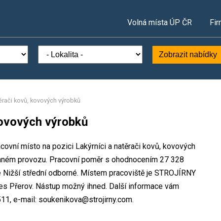
Volná místa ÚP ČR
Fir
Zobrazit nabídky
těrači kovů, kovových výrobků
kovových výrobků
ovní místo na pozici Lakýrníci a natěrači kovů, kovových
nném provozu. Pracovní poměr s ohodnocením 27 328
e Nižší střední odborné. Místem pracoviště je STROJÍRNY
res Přerov. Nástup možný ihned. Další informace vám
11, e-mail: soukenikova@strojirny.com.